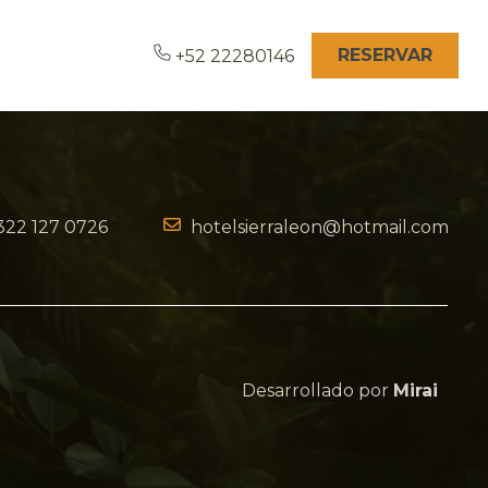
RESERVAR
+52 22280146
322 127 0726
hotelsierraleon@hotmail.com
Desarrollado por
Mirai